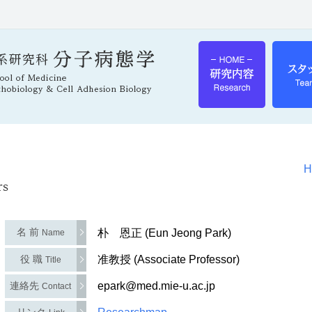
H
名 前
朴 恩正 (Eun Jeong Park)
Name
役 職
准教授 (Associate Professor)
Title
連絡先
epark@med.mie-u.ac.jp
Contact