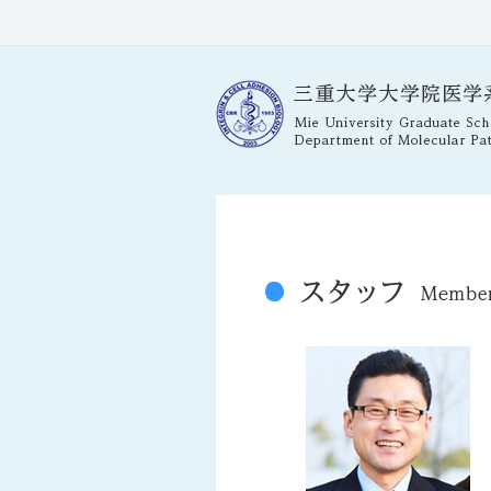
績
臨床研究医育成プログラム