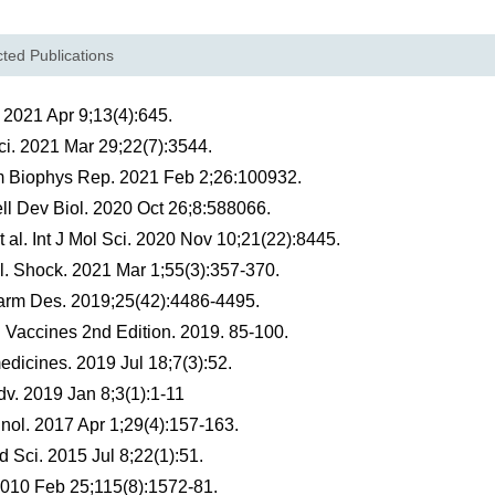
ted Publications
. 2021 Apr 9;13(4):645.
 Sci. 2021 Mar 29;22(7):3544.
em Biophys Rep. 2021 Feb 2;26:100932.
ell Dev Biol. 2020 Oct 26;8:588066.
 al. Int J Mol Sci. 2020 Nov 10;21(22):8445.
l. Shock. 2021 Mar 1;55(3):357-370.
Pharm Des. 2019;25(42):4486-4495.
l Vaccines 2nd Edition. 2019. 85-100.
edicines. 2019 Jul 18;7(3):52.
dv. 2019 Jan 8;3(1):1-11
unol. 2017 Apr 1;29(4):157-163.
d Sci. 2015 Jul 8;22(1):51.
 2010 Feb 25;115(8):1572-81.