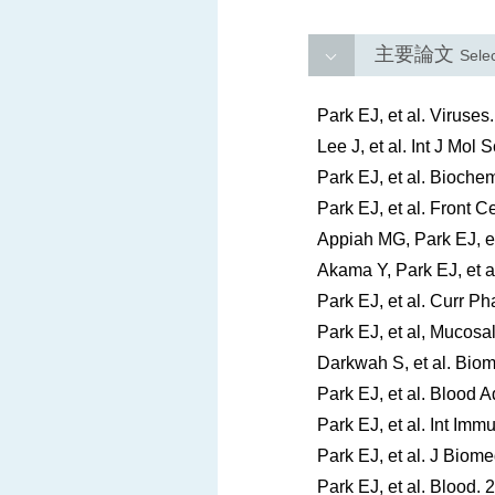
主要論文
Selec
Park EJ, et al. Viruses
Lee J, et al. Int J Mol
Park EJ, et al. Bioch
Park EJ, et al. Front C
Appiah MG, Park EJ, et
Akama Y, Park EJ, et a
Park EJ, et al. Curr 
Park EJ, et al, Mucosa
Darkwah S, et al. Biom
Park EJ, et al. Blood A
Park EJ, et al. Int Imm
Park EJ, et al. J Biome
Park EJ, et al. Blood.