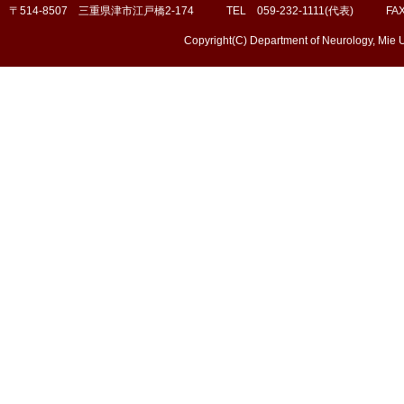
〒514-8507 三重県津市江戸橋2-174 TEL 059-232-1111(代表) FAX 0
Copyright(C) Department of Neurology, Mie U