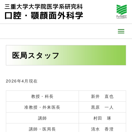
メ
ニ
ュ
医局スタッフ
ー
2026年4月現在
教授・科長
新井 直也
准教授・外来医長
黒原 一人
講師
村田 琢
講師・医局長
清水 香澄