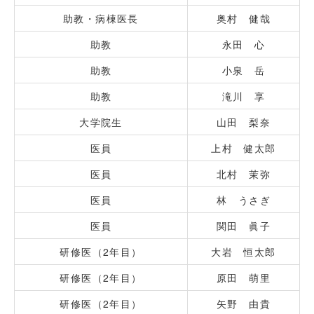
助教・病棟医長
奥村 健哉
助教
永田 心
助教
小泉 岳
助教
滝川 享
大学院生
山田 梨奈
医員
上村 健太郎
医員
北村 茉弥
医員
林 うさぎ
医員
関田 眞子
研修医（2年目）
大岩 恒太郎
研修医（2年目）
原田 萌里
研修医（2年目）
矢野 由貴