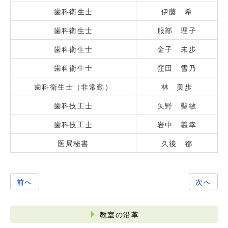
歯科衛生士
伊藤 希
歯科衛生士
服部 理子
歯科衛生士
金子 未歩
歯科衛生士
窪田 雪乃
歯科衛生士（非常勤）
林 美歩
歯科技工士
矢野 聖敏
歯科技工士
岩中 義幸
医局秘書
久後 都
前へ
次へ
教室の沿革